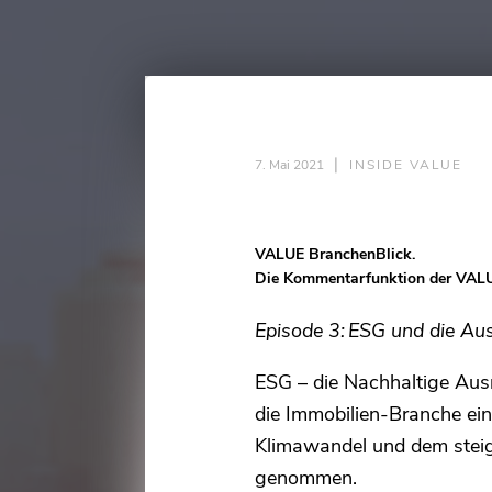
❘
7. Mai 2021
INSIDE VALUE
VALUE BranchenBlick.
Die Kommentarfunktion der VAL
Episode 3
: ESG und die Au
ESG – die Nachhaltige Aus
die Immobilien-Branche ei
Klimawandel und dem stei
genommen.