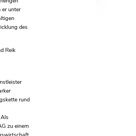
sherigen
er unter
ltigen
icklung des
d Reik
stleister
arker
gskette rund
 Als
 AG zu einem
swirtschaft.