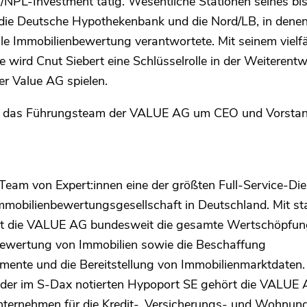
-/NPL-Investment tätig. Wesentliche Stationen seines bi
e Deutsche Hypothekenbank und die Nord/LB, in denen 
ale Immobilienbewertung verantwortete. Mit seinem vielfä
ird Cnut Siebert eine Schlüsselrolle in der Weiterentw
er Value AG spielen.
it das Führungsteam der VALUE AG um CEO und Vorstan
Team von Expert:innen eine der größten Full-Service-Dien
obilienbewertungsgesellschaft in Deutschland. Mit st
tet die VALUE AG bundesweit die gesamte Wertschöpfun
ewertung von Immobilien sowie die Beschaffung
ente und die Bereitstellung von Immobilienmarktdaten.
 der im S-Dax notierten Hypoport SE gehört die VALUE
ternehmen für die Kredit-, Versicherungs- und Wohnung