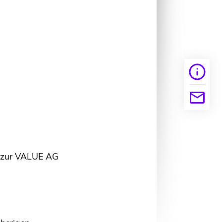
Work@
Kon
En
L
e zur VALUE AG