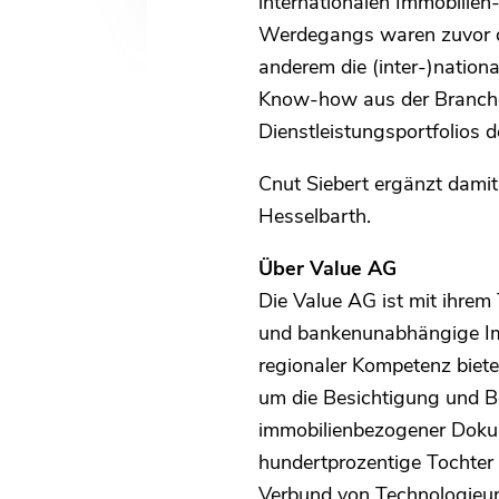
internationalen Immobilien
Werdegangs waren zuvor di
anderem die (inter-)nation
Know-how aus der Branche w
Dienstleistungsportfolios d
Cnut Siebert ergänzt dam
Hesselbarth.
Über Value AG
Die Value AG ist mit ihrem 
und bankenunabhängige Imm
regionaler Kompetenz bie
um die Besichtigung und B
immobilienbezogener Dokum
hundertprozentige Tochter
Verbund von Technologieun